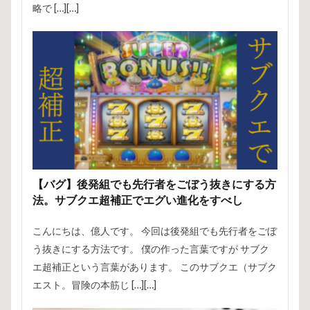
略で […][…]
【バグ】後発組でも先行者をごぼう抜きにする方
法。サブクエ超補正でエグい進化をすべし
こんにちは、億人です。 今回は後発組でも先行者をごぼ
う抜きにする方法です。 僕の作った言葉ですが サブク
エ超補正という言葉があります。 このサブクエ（サブク
エスト。冒険の本筋じ […][…]