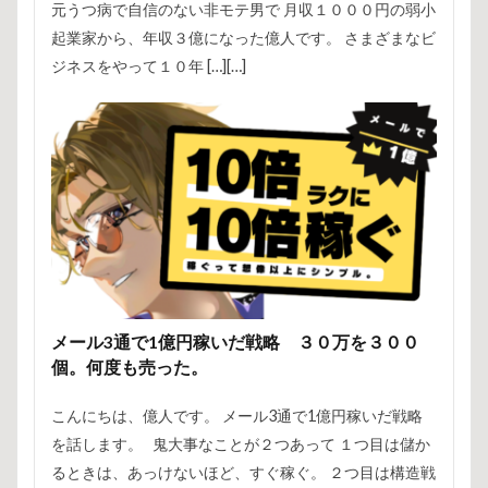
元うつ病で自信のない非モテ男で 月収１０００円の弱小
起業家から、年収３億になった億人です。 さまざまなビ
ジネスをやって１０年 […][…]
メール3通で1億円稼いだ戦略 ３０万を３００
個。何度も売った。
こんにちは、億人です。 メール3通で1億円稼いだ戦略
を話します。 鬼大事なことが２つあって １つ目は儲か
るときは、あっけないほど、すぐ稼ぐ。 ２つ目は構造戦