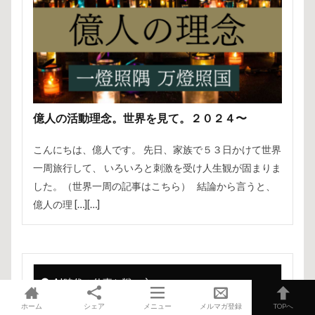
億人の活動理念。世界を見て。２０２４〜
こんにちは、億人です。 先日、家族で５３日かけて世界
一周旅行して、 いろいろと刺激を受け人生観が固まりま
した。（世界一周の記事はこちら） 結論から言うと、
億人の理 […][…]
AI時代の仕事と戦い方
ホーム
シェア
メニュー
メルマガ登録
TOPへ