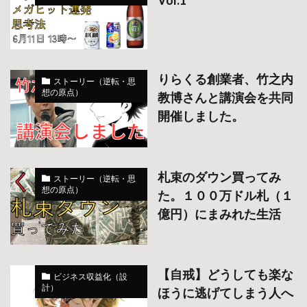
りらくる創業者、竹之内
ストーリー（逆転・思
想の原点）
教博さんと講演会を共同
開催しました。
札束のダウン買ってみ
ストーリー（逆転・思
想の原点）
た。１００万ドル札（１
億円）にまみれた生活
【自戒】どうしても楽な
ビジネス収益化（設
計）
ほうに逃げてしまう人へ