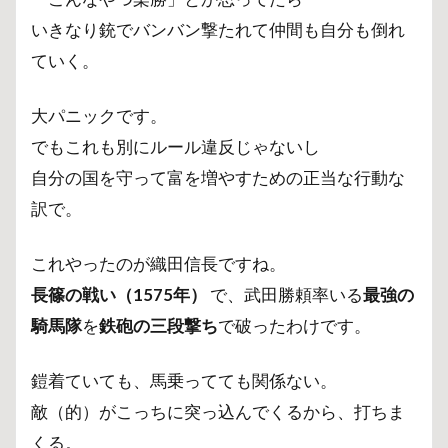
いきなり銃でバンバン撃たれて仲間も自分も倒れ
ていく。
大パニックです。
でもこれも別にルール違反じゃないし
自分の国を守って富を増やすための正当な行動な
訳で。
これやったのが織田信長ですね。
長篠の戦い（1575年）
で、武田勝頼率いる
最強の
騎馬隊
を
鉄砲の三段撃ち
で破ったわけです。
鎧着ていても、馬乗ってても関係ない。
敵（的）がこっちに突っ込んでくるから、打ちま
くる。