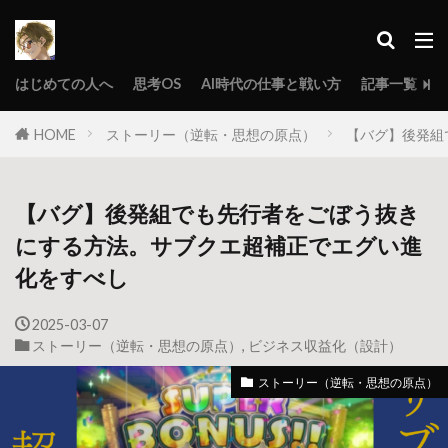
はじめての人へ
思考OS
AI時代の仕事と戦い方
記事一覧
HOME
ストーリー（逆転・思想の原点）
【バグ】後発組
【バグ】後発組でも先行者をごぼう抜き
にする方法。サブクエ超補正でエグい進
化をすべし
2025-03-07
ストーリー（逆転・思想の原点）
,
ビジネス収益化（設計）
ストーリー（逆転・思想の原点）