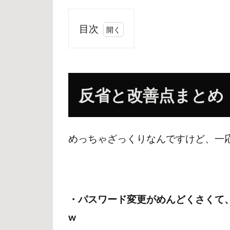
目次
1
反省
と改
善点
反省と改善点まとめ
まと
め
（箇
条書
めっちゃざっくりなんですけど、一
き
で）
2
「武
・パスワード変更がめんどくさくて
士道
w
とい