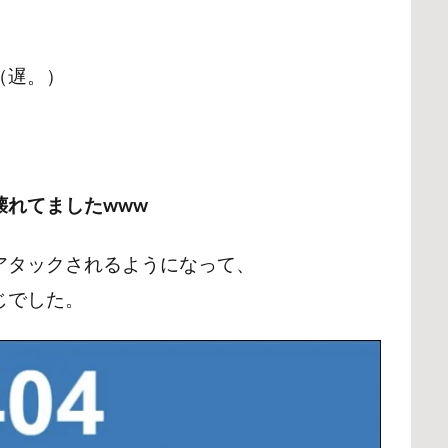
（遅。）
壊れてましたwww
アタックされるようになって、
じでした。