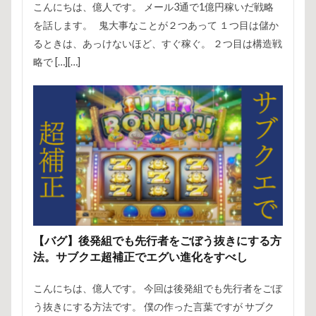
こんにちは、億人です。 メール3通で1億円稼いだ戦略
を話します。 鬼大事なことが２つあって １つ目は儲か
るときは、あっけないほど、すぐ稼ぐ。 ２つ目は構造戦
略で […][…]
【バグ】後発組でも先行者をごぼう抜きにする方
法。サブクエ超補正でエグい進化をすべし
こんにちは、億人です。 今回は後発組でも先行者をごぼ
う抜きにする方法です。 僕の作った言葉ですが サブク