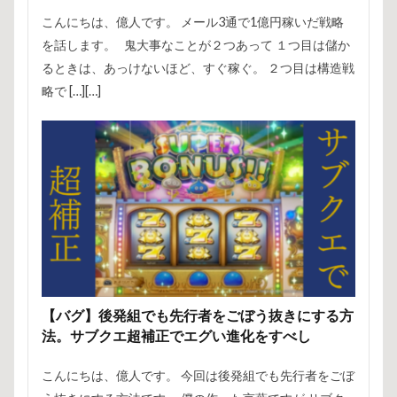
こんにちは、億人です。 メール3通で1億円稼いだ戦略
を話します。 鬼大事なことが２つあって １つ目は儲か
るときは、あっけないほど、すぐ稼ぐ。 ２つ目は構造戦
略で […][…]
【バグ】後発組でも先行者をごぼう抜きにする方
法。サブクエ超補正でエグい進化をすべし
こんにちは、億人です。 今回は後発組でも先行者をごぼ