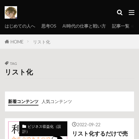
はじめての人へ
思考OS
AI時代の仕事と戦い方
記事一覧
HOME
リスト化
TAG
リスト化
新着コンテンツ
人気コンテンツ
2022-09-22
ビジネス収益化（設
計）
リスト化するだけで売