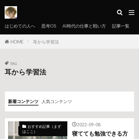
はじめての人へ
思考OS
AI時代の仕事と戦い方
記事一覧
HOME
耳から学習法
TAG
耳から学習法
新着コンテンツ
人気コンテンツ
2022-09-08
おすすめ記事（まず
はここ）
寝てても勉強できる方