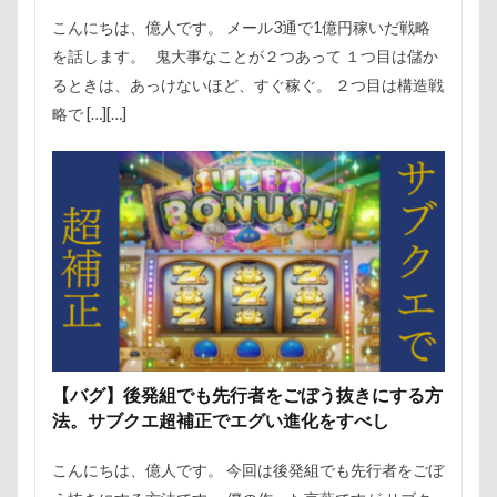
こんにちは、億人です。 メール3通で1億円稼いだ戦略
を話します。 鬼大事なことが２つあって １つ目は儲か
るときは、あっけないほど、すぐ稼ぐ。 ２つ目は構造戦
略で […][…]
【バグ】後発組でも先行者をごぼう抜きにする方
法。サブクエ超補正でエグい進化をすべし
こんにちは、億人です。 今回は後発組でも先行者をごぼ