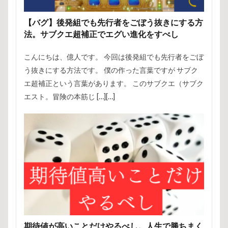
【バグ】後発組でも先行者をごぼう抜きにする方
法。サブクエ超補正でエグい進化をすべし
こんにちは、億人です。 今回は後発組でも先行者をごぼ
う抜きにする方法です。 僕の作った言葉ですが サブク
エ超補正という言葉があります。 このサブクエ（サブク
エスト。冒険の本筋じ […][…]
期待値が高いことだけやるべし。人生で勝ちまく