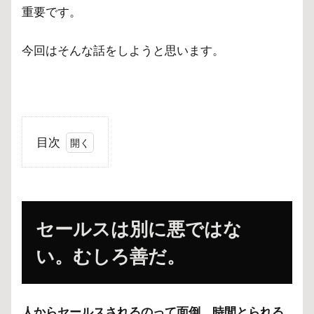
重要です。
今回はそんな話をしようと思います。
目次
1
セー
ルス
は別
セールスは別に悪ではな
に悪
では
い。むしろ善だ。
な
い。
むし
ろ善
人からセールスされるのって面倒、時間とられる
だ。