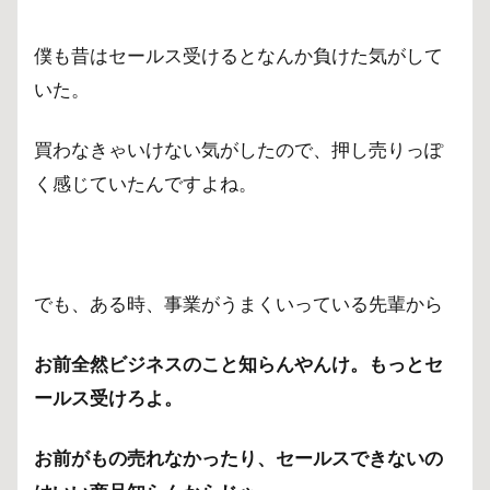
人気
なも
の、
僕も昔はセールス受けるとなんか負けた気がして
セー
いた。
ルス
には
とに
買わなきゃいけない気がしたので、押し売りっぽ
かく
く感じていたんですよね。
触れ
てみ
る
4
１億
でも、ある時、事業がうまくいっている先輩から
円の
時計
お前全然ビジネスのこと知らんやんけ。もっとセ
付け
たこ
ールス受けろよ。
とあ
りま
お前がもの売れなかったり、セールスできないの
す
か？