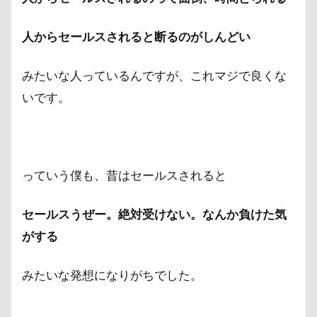
2
人からセールスされると断るのがしんどい
毛
嫌
い
みたいな人っているんですが、これマジで良くな
し
いです。
て
い
た
Mac
使
っていう僕も、昔はセールスされると
っ
た
ら
セールスうぜー。絶対受けない。なんか負けた気
革
命
がする
起
き
みたいな発想になりがちでした。
たw
3