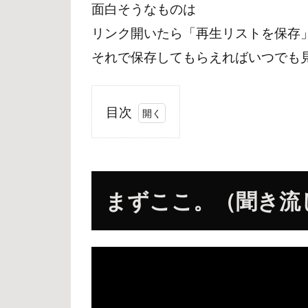
面白そうなものは
リンク開いたら「再生リストを保存
それで保存してもらえればいつでも
目次
1
まず
こ
こ。
まずここ。（聞き流
（聞
き流
し
OK）
2
月