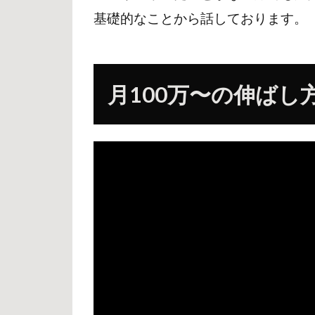
加
基礎的なことから話しております。
速
5
思
考
月100万〜の伸ばし
OS
6
億
人
の
世
界
観
7
勉
強