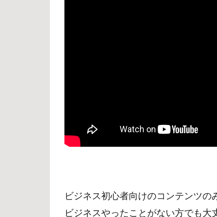
100
万〜
の伸
ばし
方
3
時
間
を
増
や
す
4
学
ビジネス初心者向けのコンテンツの
び
を
ビジネスやったことがない方でも大