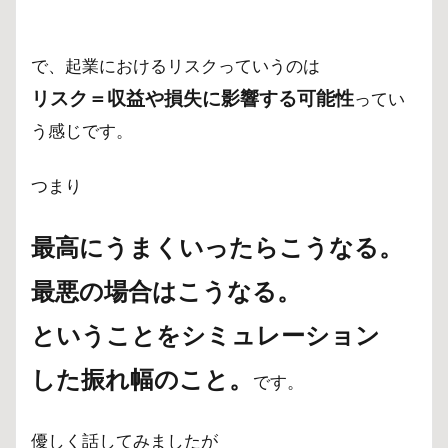
4
株
で、起業におけるリスクっていうのは
の
最
リスク＝収益や損失に影響する可能性
ってい
大
の
う感じです。
リ
ス
つまり
ク
5
最高にうまくいったらこうなる。
追
伸
最悪の場合はこうなる。
ということをシミュレーション
した振れ幅のこと。
です。
優しく話してみましたが