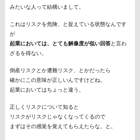
の
みたいな人って結構いまして。
関
係
これはリスクを危険、と捉えている状態なんです
性
が
3
起業においては、とても解像度が低い回答
と言わ
リス
クコ
ざるを得ない。
ント
ロー
ルで
倒産リスクとか遭難リスク、とかだったら
きれ
確かにこの意味が正しいんですけどね。
ば、
起業においてはちょっと違う。
起業
はう
まく
正しくリスクについて知ると
いく
に決
リスクがリスクじゃなくなってくるので
まっ
まずはその感覚を覚えてもらえたらな。と。
てい
る