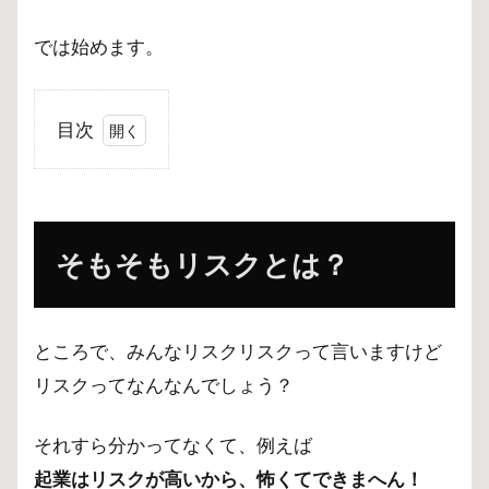
では始めます。
目次
1
そも
そも
リス
そもそもリスクとは？
クと
は？
2
リ
ところで、みんなリスクリスクって言いますけど
ス
リスクってなんなんでしょう？
ク
リ
タ
それすら分かってなくて、例えば
ー
起業はリスクが高いから、怖くてできまへん！
ン