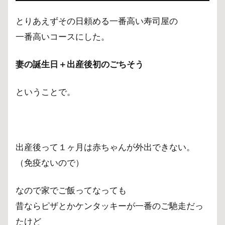
2
子
とりあえずその日頼める一番高い寿司屋の
供
一番高いコースにした。
が
い
て
妻の誕生日＋出産後初のごちそう
も
安
ということで。
心
3
大将
の思
いが
出産後って１ヶ月は赤ちゃんが外出できない。
素晴
（免疫ないので）
らし
すぎ
て、
なので家でご飯ってなっても
全米
昔ならピザとかケンタッキーが一番のご馳走だっ
が
涙。
たけど