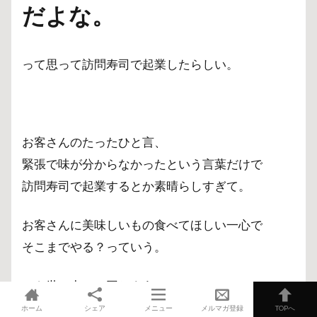
だよな。
って思って訪問寿司で起業したらしい。
お客さんのたったひと言、
緊張で味が分からなかったという言葉だけで
訪問寿司で起業するとか素晴らしすぎて。
お客さんに美味しいもの食べてほしい一心で
そこまでやる？っていう。
でも世の中には同じように
家で親しい人とだけで楽しく
ホーム
シェア
メニュー
メルマガ登録
TOPへ