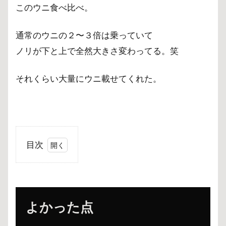
このウニ食べ比べ。
通常のウニの２〜３倍は乗っていて
ノリが下と上で全然大きさ変わってる。笑
それくらい大量にウニ載せてくれた。
目次
1
よ
か
っ
よかった点
た
点