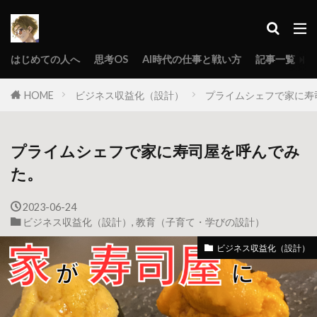
はじめての人へ
思考OS
AI時代の仕事と戦い方
記事一覧
HOME
ビジネス収益化（設計）
プライムシェフで家に寿
プライムシェフで家に寿司屋を呼んでみ
た。
2023-06-24
ビジネス収益化（設計）
,
教育（子育て・学びの設計）
ビジネス収益化（設計）