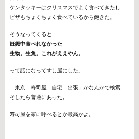
4
ケンタッキーはクリスマスでよく食べてきたし
コ
ピザもちょくちょく食べているから飽きた。
ロ
ナ
禍
そうなってくると
で
妊娠中食べれなかった
需
生物。生魚。これがええやん。
要
急
増
って話になってすし屋にした。
5
ま
「東京 寿司屋 自宅 出張」かなんかで検索。
と
そしたら普通にあった。
め
寿司屋を家に呼べるとか最高かよ。